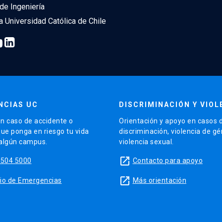
de Ingeniería
ia Universidad Católica de Chile
NCIAS UC
DISCRIMINACIÓN Y VIOL
n caso de accidente o
Orientación y apoyo en casos 
que ponga en riesgo tu vida
discriminación, violencia de g
 algún campus.
violencia sexual.
launch
5504 5000
Contacto para apoyo
launch
sitio de Emergencias
Más orientación