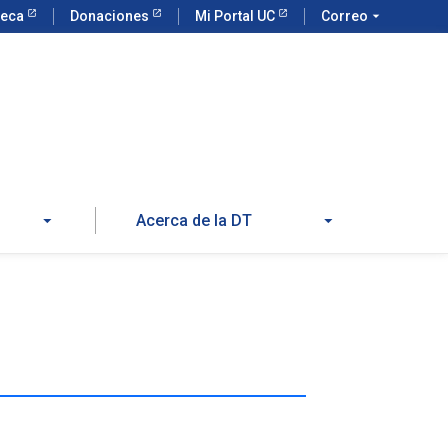
teca
Donaciones
Mi Portal UC
Correo
arrow_drop_down
Acerca de la DT