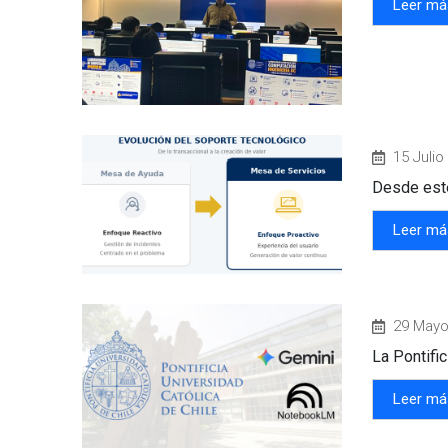
Leer má
15 Julio
Desde este
Leer má
29 Mayo
La Pontifi
Leer má