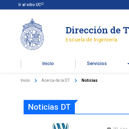
Ir
Ir al sitio UC
al
contenido
Dirección de 
Escuela de Ingeniería
Inicio
Servicios
Inicio
Acerca de la DT
Noticias
Noticias DT