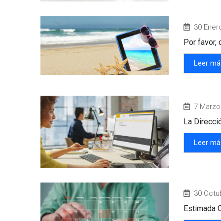
30 Ener
Por favor,
Leer má
7 Marzo
La Direcci
Leer má
30 Octu
Estimada C