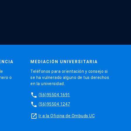
ENCIA
MEDIACIÓN UNIVERSITARIA
de
Teléfonos para orientación y consejo si
énero o
se ha vulnerado alguno de tus derechos
en la universidad.
phone
(56)95504 1691
phone
(56)95504 1247
launch
Ir a la Oficina de Ombuds UC