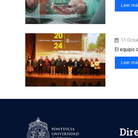
Leer má
11 Octu
El equipo 
Leer má
Dir