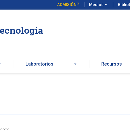
ADMISIÓN
Medios
arrow_drop_down
Biblio
Tecnología
Laboratorios
Recursos