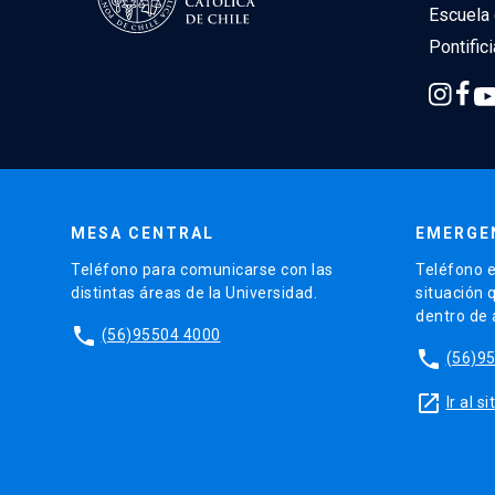
Escuela 
Pontific
MESA CENTRAL
EMERGE
Teléfono para comunicarse con las
Teléfono e
distintas áreas de la Universidad.
situación 
dentro de
phone
(56)95504 4000
phone
(56)9
launch
Ir al 