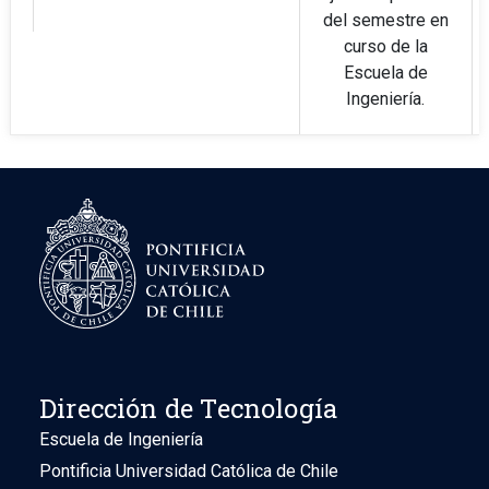
del semestre en
curso de la
Escuela de
Ingeniería.
subdirectores.ing@uc.cl
Este alias
contiene a los
subdirectores/as,
directores/as
ejecutivos y
asociados de las
direcciones de la
Escuela de
Ingeniería.
Dirección de Tecnología
Escuela de Ingeniería
profesoresemeritos.ing@uc.cl
Este alias
Pontificia Universidad Católica de Chile
contiene a los