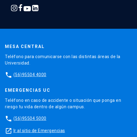
profesores
eméritos y
profesoras
eméritas de la
Escuela de
Ingeniería.
MESA CENTRAL
Teléfono para comunicarse con las distintas áreas de la
foroprofesores.ing@uc.cl
Este alias
Universidad.
contiene a los
phone
profesores o
(56)95504 4000
profesoras que
han solicitado
EMERGENCIAS UC
estar en él.
Teléfono en caso de accidente o situación que ponga en
riesgo tu vida dentro de algún campus.
profesoresfacultad.ing@uc.cl
Este alias
phone
(56)95504 5000
contiene a los
launch
Ir al sitio de Emergencias
profesores y