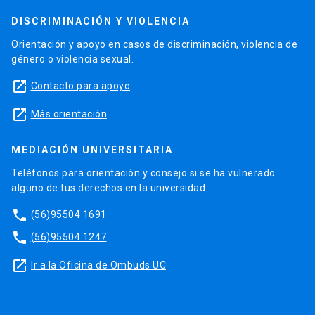
profesoras
jornada completa
DISCRIMINACIÓN Y VIOLENCIA
de la Facultad de
Orientación y apoyo en casos de discriminación, violencia de
Ingeniería
género o violencia sexual.
(Escuela de
launch
Contacto para apoyo
Ingeniería,
Escuela de
launch
Más orientación
Construcción Civíl
e Institutos)
MEDIACIÓN UNIVERSITARIA
Teléfonos para orientación y consejo si se ha vulnerado
equipoep.ing@uc.cl
Este alias
alguno de tus derechos en la universidad.
contiene a los
phone
(56)95504 1691
funcionarios y
funcionarias de
phone
(56)95504 1247
Educación
launch
Ir a la Oficina de Ombuds UC
Profesional de la
Escuela de
Ingeniería