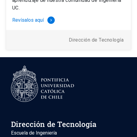
aprendizaje de nuestra comunidad de Ingeniería
UC.
Revísalos aquí
keyboard_arrow_right
Dirección de Tecnología
Dirección de Tecnología
Escuela de Ingeniería