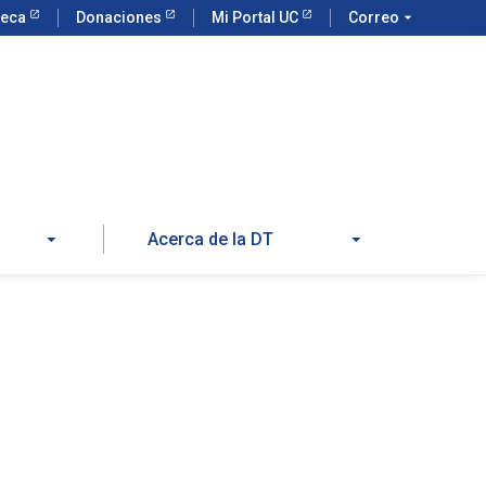
teca
Donaciones
Mi Portal UC
Correo
arrow_drop_down
Acerca de la DT