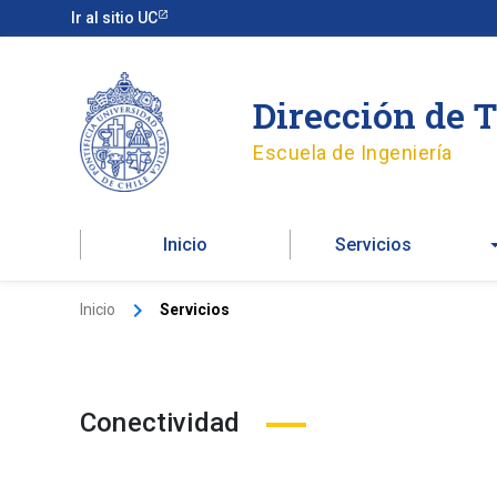
Ir
Ir al sitio UC
al
contenido
Dirección de 
Escuela de Ingeniería
Inicio
Servicios
Inicio
Servicios
Conectividad