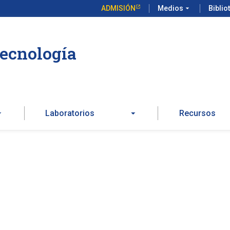
ADMISIÓN
Medios
arrow_drop_down
Biblio
Tecnología
Laboratorios
Recursos