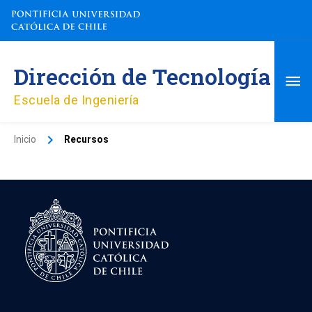
Ir
al
contenido
Me
Dirección de Tecnología
pri
Escuela de Ingeniería
Inicio
Recursos