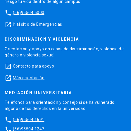
riesgo tu vida dentro de algún campus.
phone
(56)95504 5000
launch
Ir al sitio de Emergencias
DISCRIMINACIÓN Y VIOLENCIA
Orientación y apoyo en casos de discriminación, violencia de
género o violencia sexual.
launch
Contacto para apoyo
launch
Más orientación
MEDIACIÓN UNIVERSITARIA
Teléfonos para orientación y consejo si se ha vulnerado
alguno de tus derechos en la universidad.
phone
(56)95504 1691
phone
(56)95504 1247